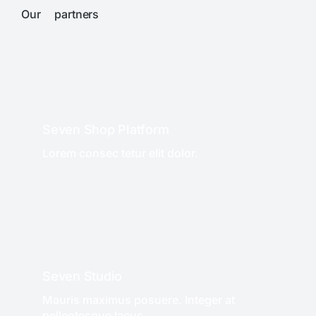
Our partners
Seven Shop Platform
Lorem consec tetur elit dolor.
WE RECOMMEND!
Seven Studio
Mauris maximus posuere. Integer at
pellentesque lacus.