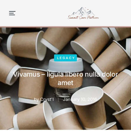
content
LEGACY
Vivamus – ligula libero nulla dolor
amet
by
Cryst'l
January 10, 2016